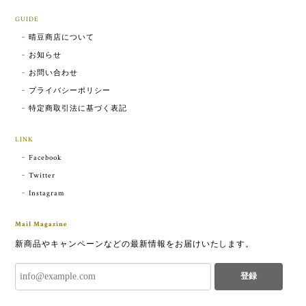
米ぬか酵素洗顔クレンジング | Rice bran enzyme cleansing
2024/02/07
GUIDE
晴豆商店について
こちらもやはり、とてもとても良かったので、実家に
お知らせ
も置いておく分として追加で購入いたしました。なに
お問い合わせ
をしても改善しなかった毛穴の凸凹がキレイになって
プライバシーポリシー
きて嬉しいです。続けて使っていきたいです。安心し
特定商取引法に基づく表記
て使えます。
LINK
Facebook
米ぬか酵素洗顔クレンジング（詰替） | Rice bran enzyme cleansing (refill)
Twitter
2024/02/07
Instagram
とてもとても良かったので、再び購入いたしました。
Mail Magazine
なにをしても改善しなかった毛穴の凸凹がキレイにな
ってきて嬉しいです。続けて使っていきたいです。安
新商品やキャンペーンなどの最新情報をお届けいたします。
心して使えます。
登録