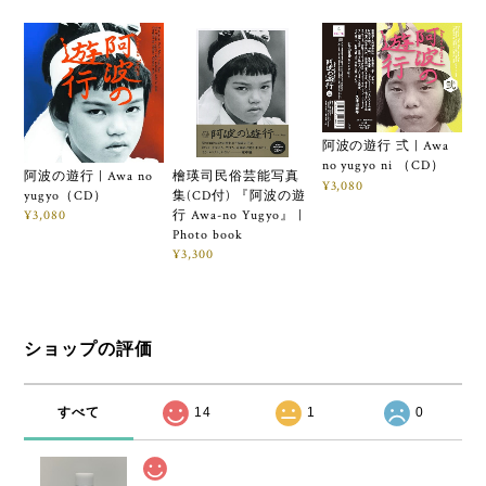
阿波の遊行 弍 | Awa
no yugyo ni （CD）
阿波の遊行 | Awa no
檜瑛司民俗芸能写真
¥3,080
yugyo（CD）
集(CD付) 『阿波の遊
行 Awa-no Yugyo』 |
¥3,080
Photo book
¥3,300
ショップの評価
すべて
14
1
0