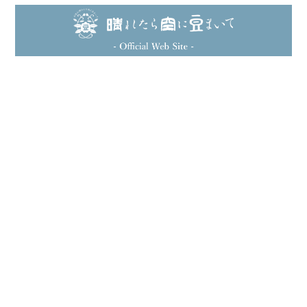
米ぬか酵素洗顔クレンジング | Rice bran enzyme cleansing
2024/01/25
独特の匂いはありますが、洗い上がりがしっとりツヤ
ツヤで肌が明るくなったような感じがあり驚きまし
た。 使い続けた結果が楽しみです。
竹塩 | Bamboo salt（100g）
2022/07/23
松葉茶 無添加100%パウダー | Matsuba tea powder（120g）
2022/07/23
プライバシーポリシー
特定商取引法に基づく表記
松葉茶 無添加100%パウダー | Matsuba tea powder（130g）
2021/08/30