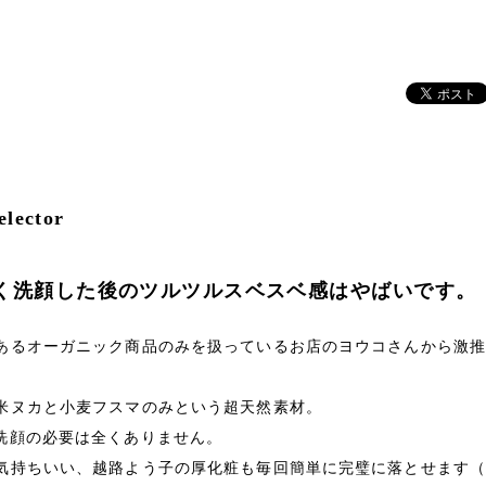
elector
く洗顔した後のツルツルスベスベ感はやばいです。
あるオーガニック商品のみを扱っているお店のヨウコさんから激
。
米ヌカと小麦フスマのみという超天然素材。
洗顔の必要は全くありません。
気持ちいい、越路よう子の厚化粧も毎回簡単に完璧に落とせます