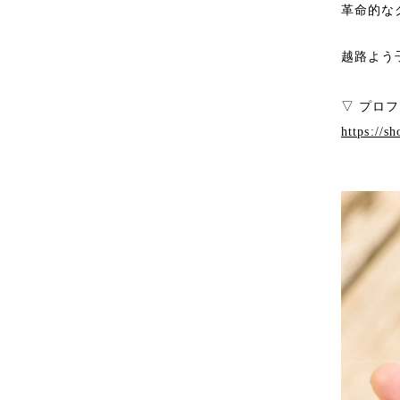
革命的な
越路よう子 
▽ プロ
https://s