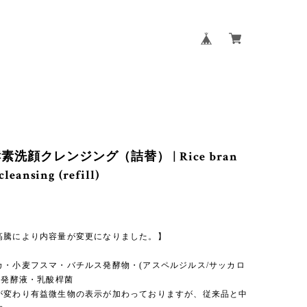
洗顔クレンジング（詰替） | Rice bran
leansing (refill)
高騰により内容量が変更になりました。】
カ・小麦フスマ・バチルス発酵物・(アスペルジルス/サッカロ
メ発酵液・乳酸桿菌
が変わり有益微生物の表示が加わっておりますが、従来品と中