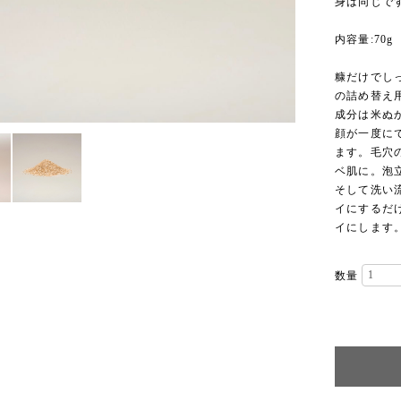
身は同じで
内容量:70
糠だけでし
の詰め替え
成分は米ぬ
顔が一度に
ます。毛穴
ベ肌に。泡
そして洗い
イにするだ
イにします
数量