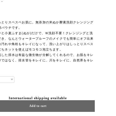
す。
g
っとりスベスベお肌に。無添加の米ぬか酵素洗顔クレンジング
用パウチです。
かと小麦ふすま(ぬか)だけで、Ｗ洗顔不要！クレンジングと洗
でき、なんとウォータープルーフのメイクでも簡単にオフ出来
の汚れや角栓もキレイになって、洗い上がりはしっとりスベス
立ちネットを使えばモコモコ泡立ちます。
流した排水は有益な微生物が分解してくれるので、お肌をキレ
けではなく、排水管をキレイに、川をキレイに、自然界をキレ
。
International shipping available
Add to cart