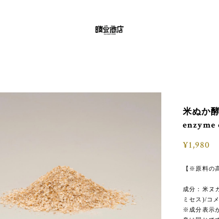
米ぬか酵素
enzyme c
¥1,980
【※原料の
成分：米ヌ
ミセス)/コ
※成分表示